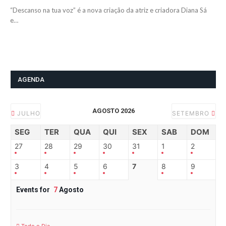
“Descanso na tua voz” é a nova criação da atriz e criadora Diana Sá
e…
AGENDA
AGOSTO 2026
JULHO
SETEMBRO
SEG
TER
QUA
QUI
SEX
SAB
DOM
27
28
29
30
31
1
2
3
4
5
6
7
8
9
Events for
7
Agosto