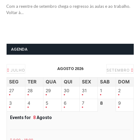
Com a reentre de setembro chega o regresso às aulas e ao trabalho.
Voltar à…
AGENDA
AGOSTO 2026
JULHO
SETEMBRO
SEG
TER
QUA
QUI
SEX
SAB
DOM
27
28
29
30
31
1
2
3
4
5
6
7
8
9
Events for
8
Agosto