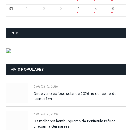
31
1
2
3
4
5
6
PUB
MAIS POPULARES
6 AGOSTO, 2026
Onde ver o eclipse solar de 2026 no concelho de
Guimarães
6 AGOSTO, 2026
Os melhores hambúrgueres da Península Ibérica
chegam a Guimarães