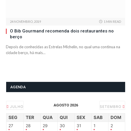
24 NOVEMBRO, 2019
1 MIN READ
O Bib Gourmand recomenda dois restaurantes no
berço
Depois de conhecidas as Estrelas Michelin, no qual uma continua na
cidade berço, há mais…
AGENDA
AGOSTO 2026
JULHO
SETEMBRO
SEG
TER
QUA
QUI
SEX
SAB
DOM
27
28
29
30
31
1
2