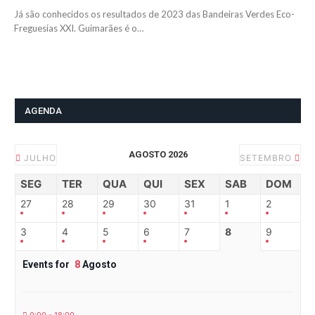
Já são conhecidos os resultados de 2023 das Bandeiras Verdes Eco-
Freguesias XXI. Guimarães é o…
AGENDA
AGOSTO 2026
JULHO
SETEMBRO
SEG
TER
QUA
QUI
SEX
SAB
DOM
27
28
29
30
31
1
2
3
4
5
6
7
8
9
Events for
8
Agosto