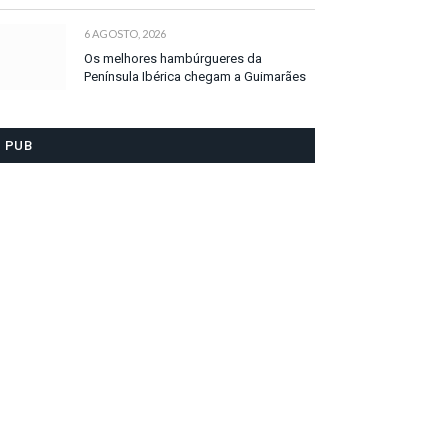
6 AGOSTO, 2026
Os melhores hambúrgueres da
Península Ibérica chegam a Guimarães
PUB