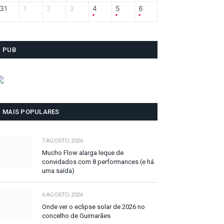
31
1
2
3
4
5
6
PUB
MAIS POPULARES
7 AGOSTO, 2026
Mucho Flow alarga leque de
convidados com 8 performances (e há
uma saída)
6 AGOSTO, 2026
Onde ver o eclipse solar de 2026 no
concelho de Guimarães