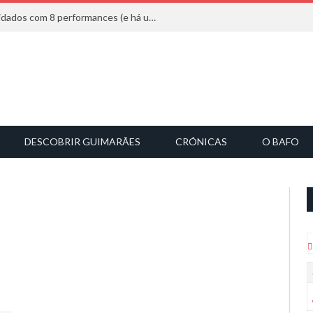
Mucho Flow alarga leque de convidados com 8 performances (e há uma saída)
DESCOBRIR GUIMARÃES
CRÓNICAS
O BAFO