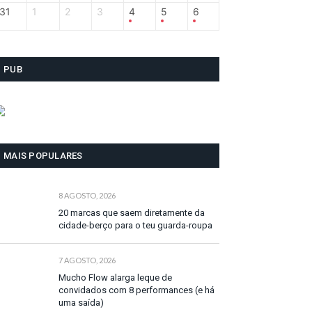
31
1
2
3
4
5
6
PUB
MAIS POPULARES
8 AGOSTO, 2026
20 marcas que saem diretamente da
cidade-berço para o teu guarda-roupa
7 AGOSTO, 2026
Mucho Flow alarga leque de
convidados com 8 performances (e há
uma saída)