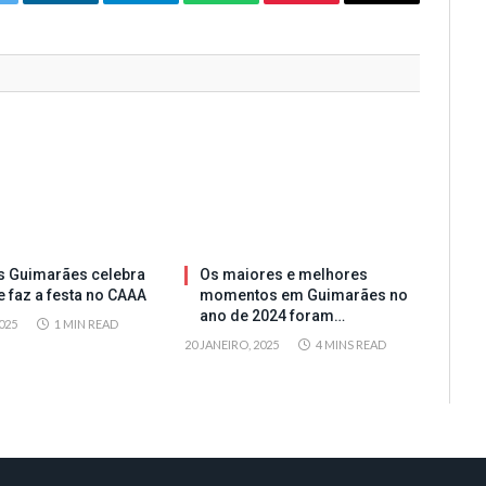
itter
LinkedIn
Telegram
WhatsApp
Pinterest
Email
s Guimarães celebra
Os maiores e melhores
e faz a festa no CAAA
momentos em Guimarães no
ano de 2024 foram…
025
1 MIN READ
20 JANEIRO, 2025
4 MINS READ