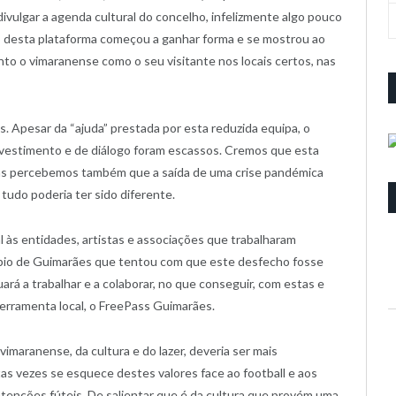
 divulgar a agenda cultural do concelho, infelizmente algo pouco
ho desta plataforma começou a ganhar forma e se mostrou ao
anto o vimaranense como o seu visitante nos locais certos, nas
. Apesar da “ajuda” prestada por esta reduzida equipa, o
investimento e de diálogo foram escassos. Cremos que esta
 mas percebemos também que a saída de uma crise pandémica
tudo poderia ter sido diferente.
às entidades, artistas e associações que trabalharam
pio de Guimarães que tentou com que este desfecho fosse
rá a trabalhar e a colaborar, no que conseguir, com estas e
erramenta local, o FreePass Guimarães.
imaranense, da cultura e do lazer, deveria ser mais
tas vezes se esquece destes valores face ao football e aos
tenções fúteis. De salientar que é da cultura que provém uma