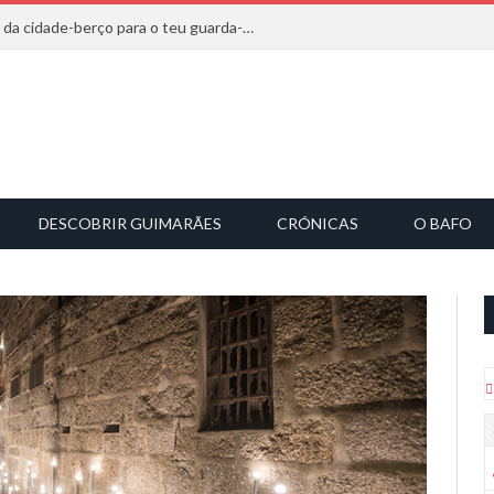
20 marcas que saem diretamente da cidade-berço para o teu guarda-roupa
DESCOBRIR GUIMARÃES
CRÓNICAS
O BAFO