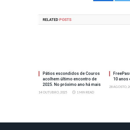
Facebook
Tw
RELATED
POSTS
Pátios escondidos de Couros
FreePas
acolhem último encontro de
10 anos 
2025. No próximo ano há mais
28 AGOSTO, 2
14 OUTUBRO, 2025
1 MIN READ