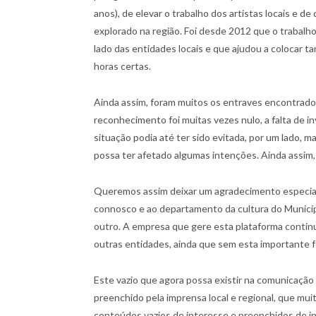
anos), de elevar o trabalho dos artistas locais e de
explorado na região. Foi desde 2012 que o trabal
lado das entidades locais e que ajudou a colocar t
horas certas.
Ainda assim, foram muitos os entraves encontrados
reconhecimento foi muitas vezes nulo, a falta de 
situação podia até ter sido evitada, por um lado,
possa ter afetado algumas intenções. Ainda assim, 
Queremos assim deixar um agradecimento especial 
connosco e ao departamento da cultura do Municí
outro. A empresa que gere esta plataforma continua
outras entidades, ainda que sem esta importante f
Este vazio que agora possa existir na comunicação v
preenchido pela imprensa local e regional, que mui
conteúdos vazios de interesse e preenchidos de in