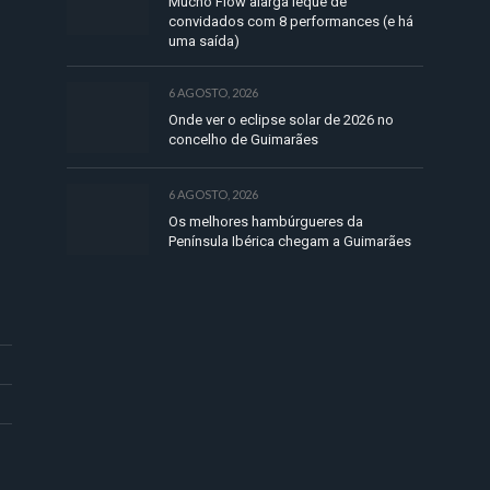
Mucho Flow alarga leque de
convidados com 8 performances (e há
uma saída)
6 AGOSTO, 2026
Onde ver o eclipse solar de 2026 no
concelho de Guimarães
6 AGOSTO, 2026
Os melhores hambúrgueres da
Península Ibérica chegam a Guimarães