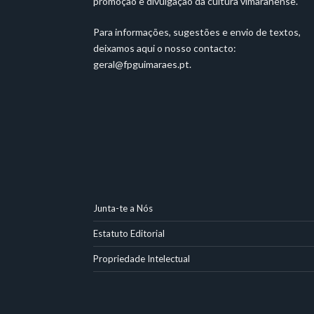
promoção e divulgação da cultura vimaranense.
Para informações, sugestões e envio de textos,
deixamos aqui o nosso contacto:
geral@fpguimaraes.pt
.
Junta-te a Nós
Estatuto Editorial
Propriedade Intelectual