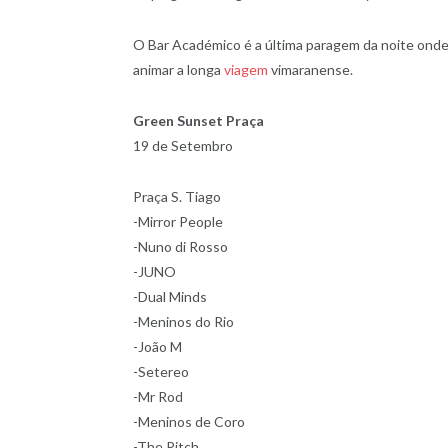
O Bar Académico é a última paragem da noite onde
animar a longa
viagem
vimaranense.
Green Sunset Praça
19 de Setembro
Praça S. Tiago
-Mirror People
-Nuno di Rosso
-JUNO
-Dual Minds
-Meninos do Rio
-João M
-Setereo
-Mr Rod
-Meninos de Coro
-The Ritch