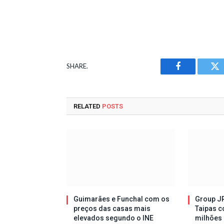
SHARE.
Facebook
Tw
RELATED
POSTS
Guimarães e Funchal com os
Group JR
preços das casas mais
Taipas c
elevados segundo o INE
milhões 