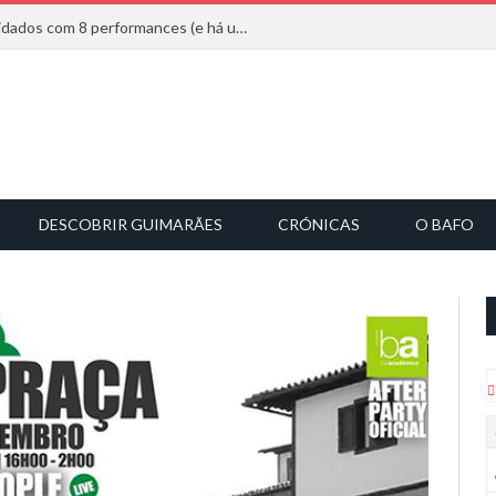
Mucho Flow alarga leque de convidados com 8 performances (e há uma saída)
DESCOBRIR GUIMARÃES
CRÓNICAS
O BAFO