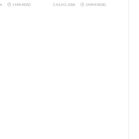
26
1 MIN READ
3 JULHO, 2026
3 MINS READ