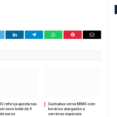
itter
LinkedIn
Telegram
WhatsApp
Pinterest
Email
C reforça aposta nas
Guimabus serve MIMO com
om novo hotel de 9
horários alargados e
de euros
carreiras especiais