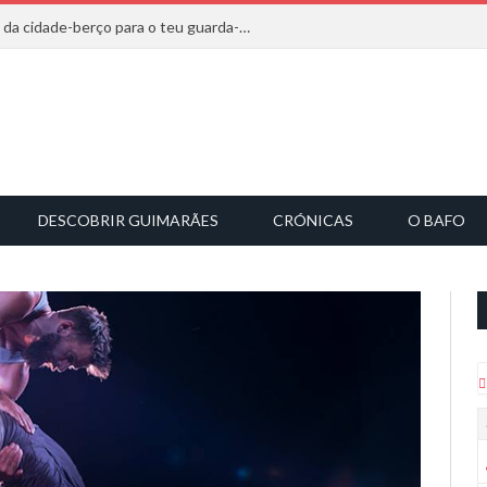
20 marcas que saem diretamente da cidade-berço para o teu guarda-roupa
DESCOBRIR GUIMARÃES
CRÓNICAS
O BAFO