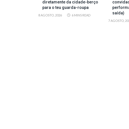
diretamente da cidade-berço
convida
para o teu guarda-roupa
perform
saída)
8 AGOSTO, 2026
6 MINS READ
7 AGOSTO, 20