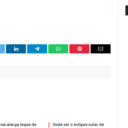
itter
LinkedIn
Telegram
WhatsApp
Pinterest
Email
ow alarga leque de
Onde ver o eclipse solar de