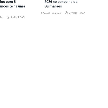
dos com 8
2026 no concelho de
ances (e há uma
Guimarães
6 AGOSTO, 2026
2 MINS READ
26
1 MIN READ