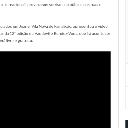
internacionais provocaram sorrisos do público nas ruas e
ediados em Joane, Vila Nova de Famalicão, apresentou o vídeo
s da 12ª edição do Vaudeville Rendez-Vous, que irá acontecer
rá livre e gratuita.