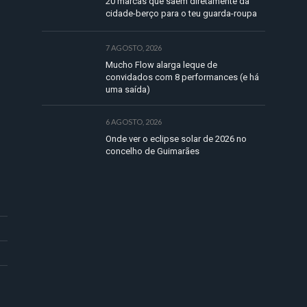
20 marcas que saem diretamente da
cidade-berço para o teu guarda-roupa
7 AGOSTO, 2026
Mucho Flow alarga leque de
convidados com 8 performances (e há
uma saída)
6 AGOSTO, 2026
Onde ver o eclipse solar de 2026 no
concelho de Guimarães