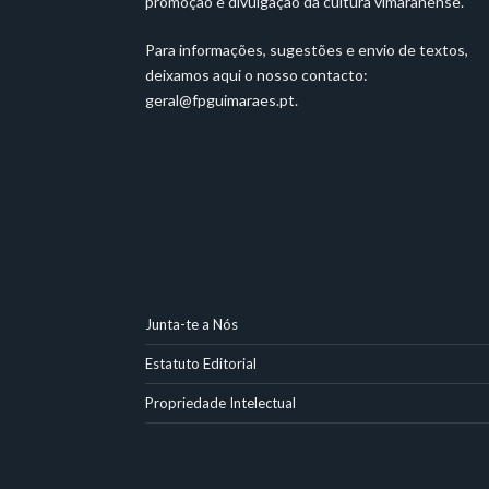
promoção e divulgação da cultura vimaranense.
Para informações, sugestões e envio de textos,
deixamos aqui o nosso contacto:
geral@fpguimaraes.pt
.
Junta-te a Nós
Estatuto Editorial
Propriedade Intelectual