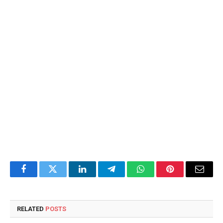
Facebook
Twitter
LinkedIn
Telegram
WhatsApp
Pinterest
Email
RELATED
POSTS