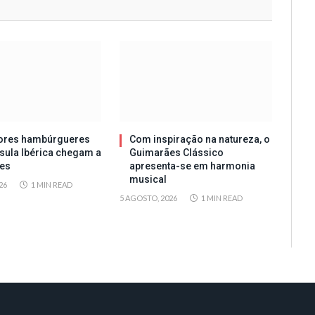
ores hambúrgueres
Com inspiração na natureza, o
sula Ibérica chegam a
Guimarães Clássico
es
apresenta-se em harmonia
musical
26
1 MIN READ
5 AGOSTO, 2026
1 MIN READ