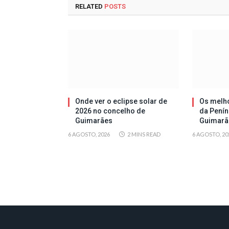
RELATED
POSTS
Onde ver o eclipse solar de
Os melh
2026 no concelho de
da Penín
Guimarães
Guimarã
6 AGOSTO, 2026
2 MINS READ
6 AGOSTO, 20