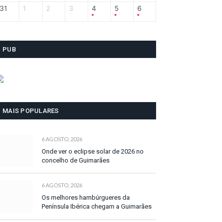
31
1
2
3
4
5
6
PUB
MAIS POPULARES
6 AGOSTO, 2026
Onde ver o eclipse solar de 2026 no
concelho de Guimarães
6 AGOSTO, 2026
Os melhores hambúrgueres da
Península Ibérica chegam a Guimarães