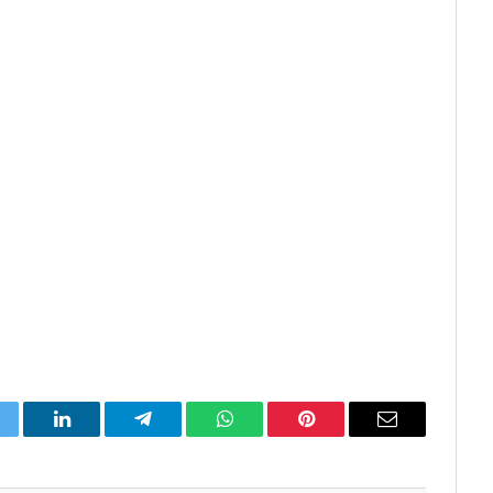
itter
LinkedIn
Telegram
WhatsApp
Pinterest
Email