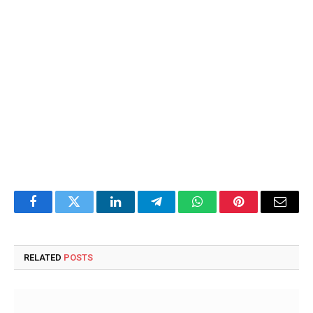
Facebook
Twitter
LinkedIn
Telegram
WhatsApp
Pinterest
Email
RELATED
POSTS