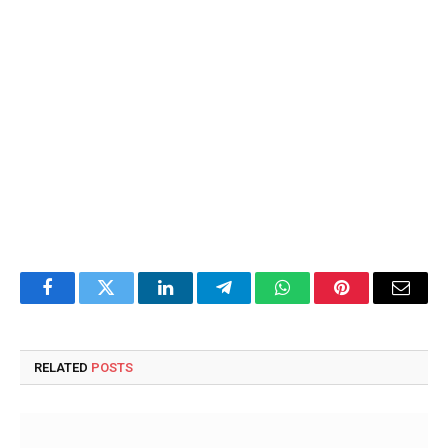
Facebook
Twitter
LinkedIn
Telegram
WhatsApp
Pinterest
Email
RELATED
POSTS