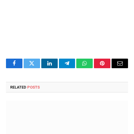
Facebook
Twitter
LinkedIn
Telegram
WhatsApp
Pinterest
Email
RELATED
POSTS