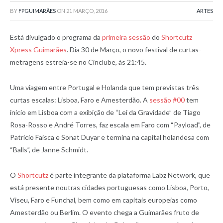
BY
FPGUIMARÃES
ON
21 MARÇO, 2016
ARTES
Está divulgado o programa da
primeira sessão
do
Shortcutz
Xpress Guimarães
. Dia 30 de Março, o novo festival de curtas-
metragens estreia-se no Cinclube, às 21:45.
Uma viagem entre Portugal e Holanda que tem previstas três
curtas escalas: Lisboa, Faro e Amesterdão. A
sessão #00
tem
início em Lisboa com a exibição de “Lei da Gravidade” de Tiago
Rosa-Rosso e André Torres, faz escala em Faro com “Payload”, de
Patrício Faísca e Sonat Duyar e termina na capital holandesa com
“Balls”, de Janne Schmidt.
O
Shortcutz
é parte integrante da plataforma Labz Network, que
está presente noutras cidades portuguesas como Lisboa, Porto,
Viseu, Faro e Funchal, bem como em capitais europeias como
Amesterdão ou Berlim. O evento chega a Guimarães fruto de