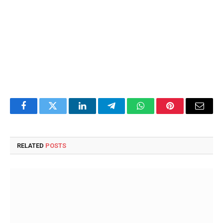
Facebook
Twitter
LinkedIn
Telegram
WhatsApp
Pinterest
Email
RELATED
POSTS