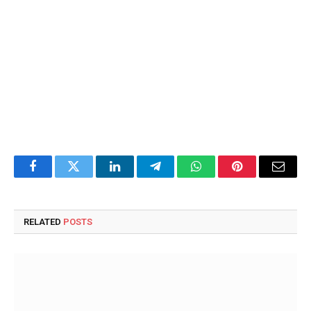
Facebook
Twitter
LinkedIn
Telegram
WhatsApp
Pinterest
Email
RELATED
POSTS