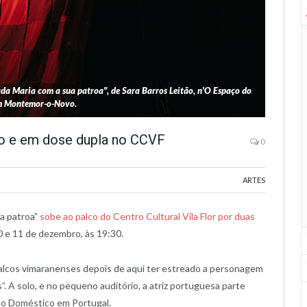
a Maria com a sua patroa", de Sara Barros Leitão, n'O Espaço do
m Montemor-o-Novo.
o e em dose dupla no CCVF
0
ARTES
a patroa”
sobe ao palco do Centro Cultural Vila Flor por duas
0 e 11 de dezembro, às 19:30.
alcos vimaranenses depois de aqui ter estreado a personagem
s”. A solo, e no pequeno auditório, a atriz portuguesa parte
iço Doméstico em Portugal.