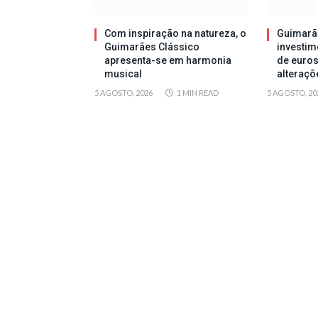
Com inspiração na natureza, o
Guimarã
Guimarães Clássico
investim
apresenta-se em harmonia
de euros
musical
alteraçõ
5 AGOSTO, 2026
1 MIN READ
5 AGOSTO, 20