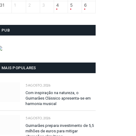
31
1
2
3
4
5
6
PUB
MAIS POPULARES
5 AGOSTO, 2026
Com inspiração na natureza, o
Guimarães Clássico apresenta-se em
harmonia musical
5 AGOSTO, 2026
Guimarães prepara investimento de 5,5
milhões de euros para mitigar