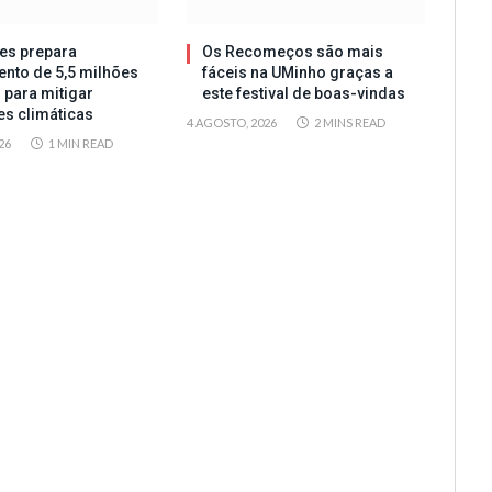
es prepara
Os Recomeços são mais
ento de 5,5 milhões
fáceis na UMinho graças a
 para mitigar
este festival de boas-vindas
es climáticas
4 AGOSTO, 2026
2 MINS READ
26
1 MIN READ