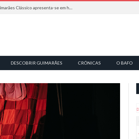
Com inspiração na natureza, o Guimarães Clássico apresenta-se em harmonia musical
DESCOBRIR GUIMARÃES
CRÓNICAS
O BAFO