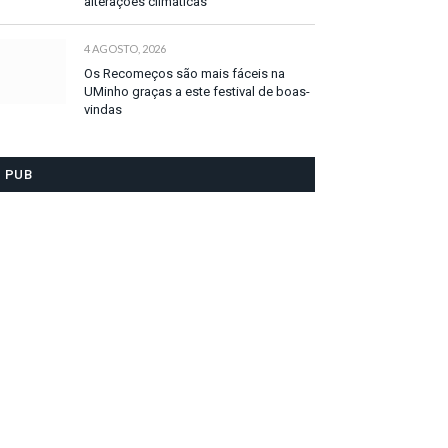
alterações climáticas
4 AGOSTO, 2026
Os Recomeços são mais fáceis na
UMinho graças a este festival de boas-
vindas
PUB