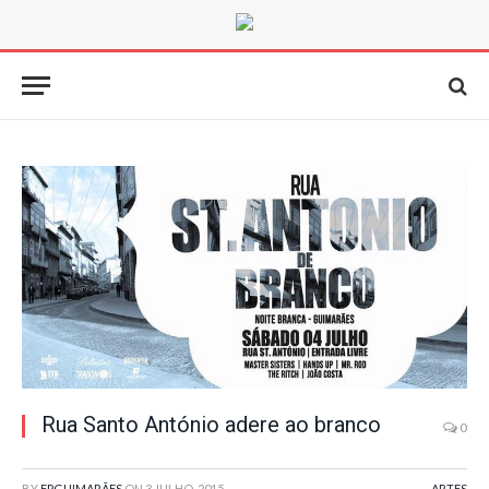
Rua Santo António adere ao branco
0
BY
FPGUIMARÃES
ON
3 JULHO, 2015
ARTES