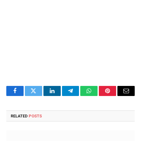
Facebook
Twitter
LinkedIn
Telegram
WhatsApp
Pinterest
Email
RELATED
POSTS