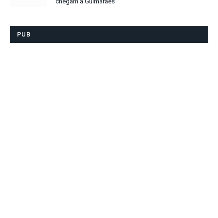
chegam a Guimarães
PUB