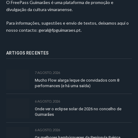
O FreePass Guimarães é uma plataforma de promoção e
divulgação da cultura vimaranense.
Para informações, sugestões e envio de textos, deixamos aqui o
nosso contacto:
geral@fpguimaraes.pt
.
ARTIGOS RECENTES
7 AGOSTO, 2026
Mucho Flow alarga leque de convidados com 8
performances (e há uma saída)
6 AGOSTO, 2026
Onde ver o eclipse solar de 2026 no concelho de
Guimarães
6 AGOSTO, 2026
Os melhores hambúrgueres da Península Ibérica