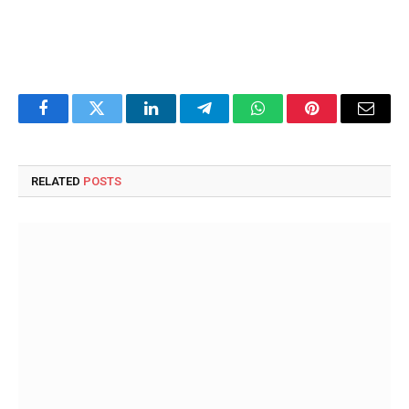
Facebook
Twitter
LinkedIn
Telegram
WhatsApp
Pinterest
Email
RELATED
POSTS