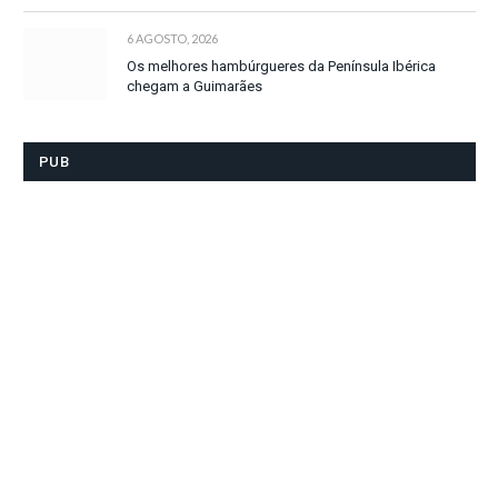
6 AGOSTO, 2026
Os melhores hambúrgueres da Península Ibérica
chegam a Guimarães
PUB