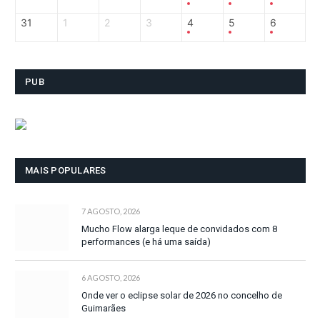
31
1
2
3
4
5
6
PUB
MAIS POPULARES
7 AGOSTO, 2026
Mucho Flow alarga leque de convidados com 8
performances (e há uma saída)
6 AGOSTO, 2026
Onde ver o eclipse solar de 2026 no concelho de
Guimarães