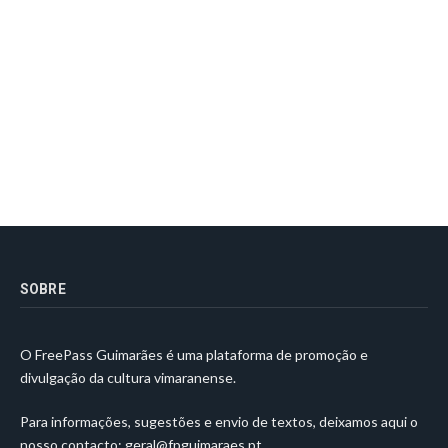
SOBRE
O FreePass Guimarães é uma plataforma de promoção e
divulgação da cultura vimaranense.
Para informações, sugestões e envio de textos, deixamos aqui o
nosso contacto:
geral@fpguimaraes.pt
.