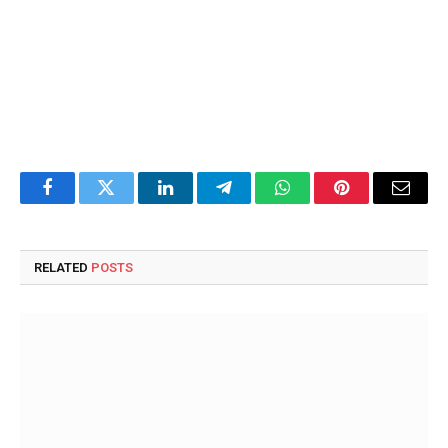
Facebook
Twitter
LinkedIn
Telegram
WhatsApp
Pinterest
Email
RELATED
POSTS