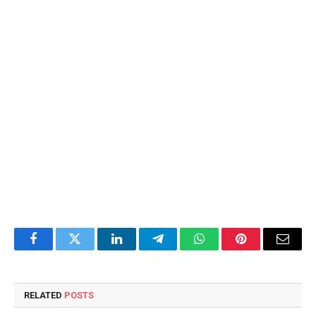
Facebook
Twitter
LinkedIn
Telegram
WhatsApp
Pinterest
Email
RELATED
POSTS