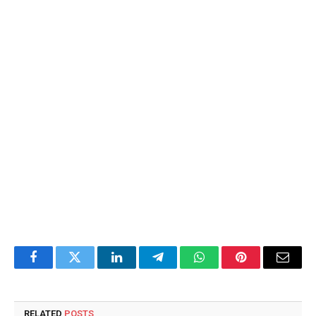
Facebook
Twitter
LinkedIn
Telegram
WhatsApp
Pinterest
Email
RELATED
POSTS