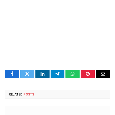
Facebook
Twitter
LinkedIn
Telegram
WhatsApp
Pinterest
Email
RELATED
POSTS