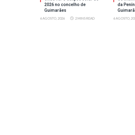
2026 no concelho de
da Penín
Guimarães
Guimarã
6 AGOSTO, 2026
2 MINS READ
6 AGOSTO, 20