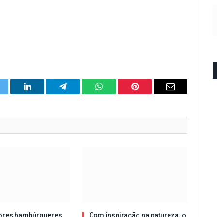
itter
LinkedIn
Telegram
WhatsApp
Pinterest
Email
ores hambúrgueres
Com inspiração na natureza, o