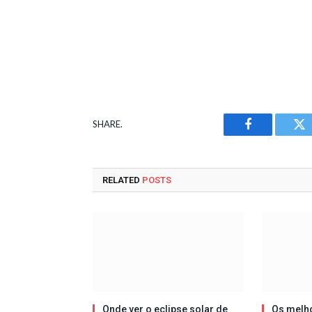
SHARE.
Facebook
Tw
RELATED
POSTS
Onde ver o eclipse solar de
Os melh