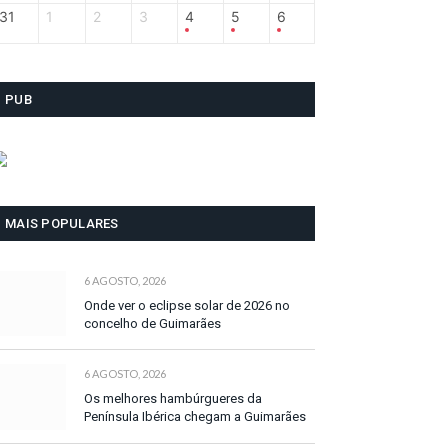
31
1
2
3
4
5
6
PUB
MAIS POPULARES
6 AGOSTO, 2026
Onde ver o eclipse solar de 2026 no
concelho de Guimarães
6 AGOSTO, 2026
Os melhores hambúrgueres da
Península Ibérica chegam a Guimarães