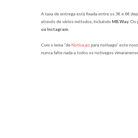
A taxa de entrega está fixada entre os 3€ e 6€ d
através de vários métodos, incluindo
MB Way
. Os
ou Instagram
.
Com o lema “de
Notíva.go
para notívago” este novo 
nunca falte nada a todos os notívagos vimaranens