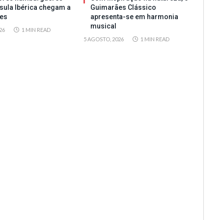
sula Ibérica chegam a
Guimarães Clássico
es
apresenta-se em harmonia
musical
26
1 MIN READ
5 AGOSTO, 2026
1 MIN READ