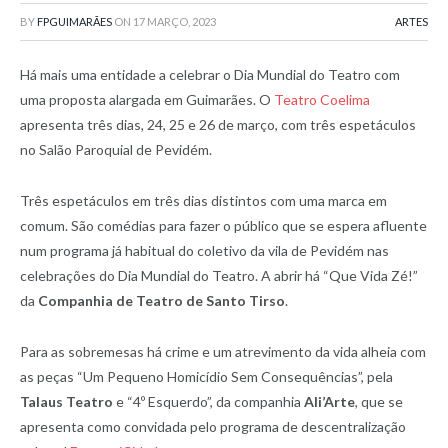
BY
FPGUIMARÃES
ON
17 MARÇO, 2023
ARTES
Há mais uma entidade a celebrar o Dia Mundial do Teatro com
uma proposta alargada em Guimarães. O
Teatro Coelima
apresenta três dias, 24, 25 e 26 de março, com três espetáculos
no Salão Paroquial de Pevidém.
Três espetáculos em três dias distintos com uma marca em
comum. São comédias para fazer o público que se espera afluente
num programa já habitual do coletivo da vila de Pevidém nas
celebrações do Dia Mundial do Teatro. A abrir há “Que Vida Zé!”
da
Companhia de Teatro de Santo Tirso
.
Para as sobremesas há crime e um atrevimento da vida alheia com
as peças “Um Pequeno Homicídio Sem Consequências”, pela
Talaus Teatro
e “4º Esquerdo”, da companhia
Ali’Arte
, que se
apresenta como convidada pelo programa de descentralização