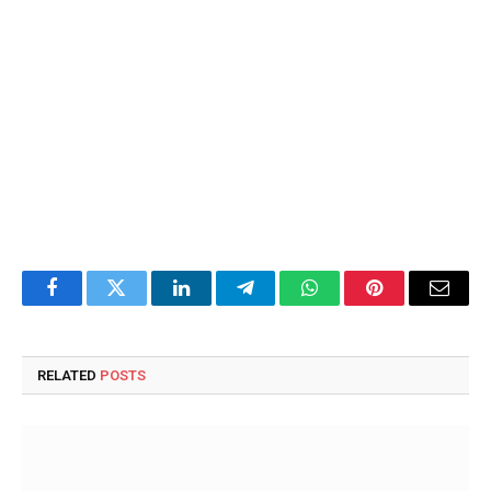
Facebook
Twitter
LinkedIn
Telegram
WhatsApp
Pinterest
Email
RELATED
POSTS