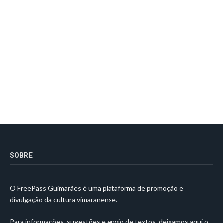
SOBRE
O FreePass Guimarães é uma plataforma de promoção e
divulgação da cultura vimaranense.
Para informações, sugestões e envio de textos, deixamos aqui o