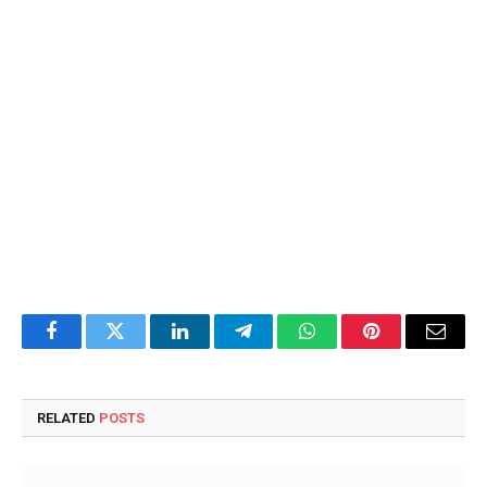
Facebook
Twitter
LinkedIn
Telegram
WhatsApp
Pinterest
Email
RELATED
POSTS