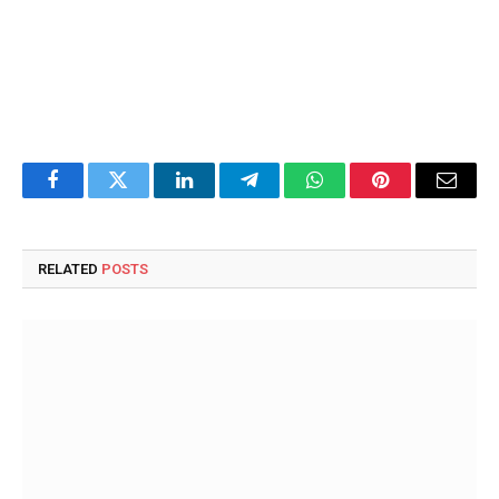
Facebook
Twitter
LinkedIn
Telegram
WhatsApp
Pinterest
Email
RELATED
POSTS