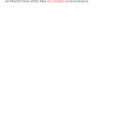
no Mucho Flow 2016. Mas
escutemos
a nova música.