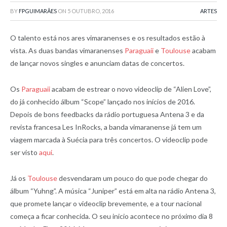
BY
FPGUIMARÃES
ON
5 OUTUBRO, 2016
ARTES
O talento está nos ares vimaranenses e os resultados estão à
vista. As duas bandas vimaranenses
Paraguaii
e
Toulouse
acabam
de lançar novos singles e anunciam datas de concertos.
Os
Paraguaii
acabam de estrear o novo videoclip de “Alien Love”,
do já conhecido álbum “Scope” lançado nos inícios de 2016.
Depois de bons feedbacks da rádio portuguesa Antena 3 e da
revista francesa Les InRocks, a banda vimaranense já tem um
viagem marcada à Suécia para três concertos. O videoclip pode
ser visto
aqui
.
Já os
Toulouse
desvendaram um pouco do que pode chegar do
álbum “Yuhng”. A música “Juniper” está em alta na rádio Antena 3,
que promete lançar o videoclip brevemente, e a tour nacional
começa a ficar conhecida. O seu inicio acontece no próximo dia 8