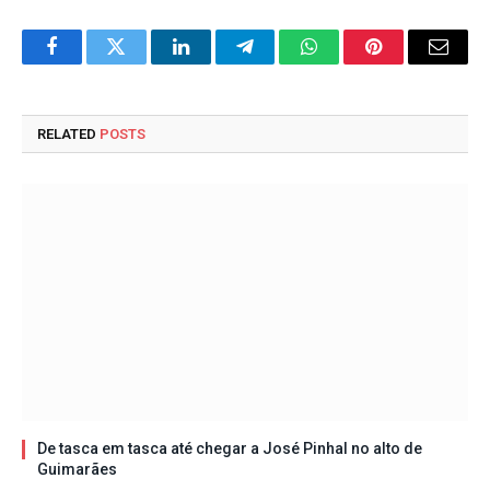
Facebook
Twitter
LinkedIn
Telegram
WhatsApp
Pinterest
Email
RELATED
POSTS
De tasca em tasca até chegar a José Pinhal no alto de
Guimarães