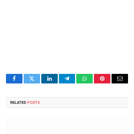
Facebook
Twitter
LinkedIn
Telegram
WhatsApp
Pinterest
Email
RELATED
POSTS