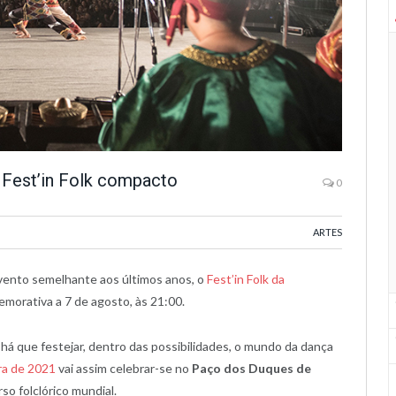
m Fest’in Folk compacto
0
ARTES
evento semelhante aos últimos anos, o
Fest’in Folk da
emorativa a 7 de agosto, às 21:00.
há que festejar, dentro das possibilidades, o mundo da dança
ra de 2021
vai assim celebrar-se no
Paço dos Duques de
 folclórico mundial.