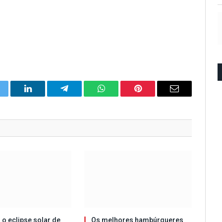
itter
LinkedIn
Telegram
WhatsApp
Pinterest
Email
 o eclipse solar de
Os melhores hambúrgueres