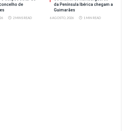
concelho de
da Península Ibérica chegam a
es
Guimarães
26
2 MINS READ
6 AGOSTO, 2026
1 MIN READ