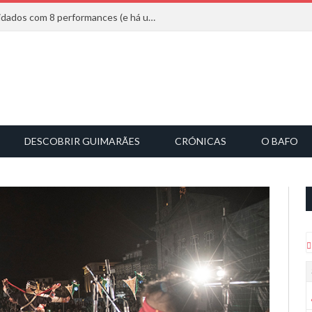
Mucho Flow alarga leque de convidados com 8 performances (e há uma saída)
DESCOBRIR GUIMARÃES
CRÓNICAS
O BAFO