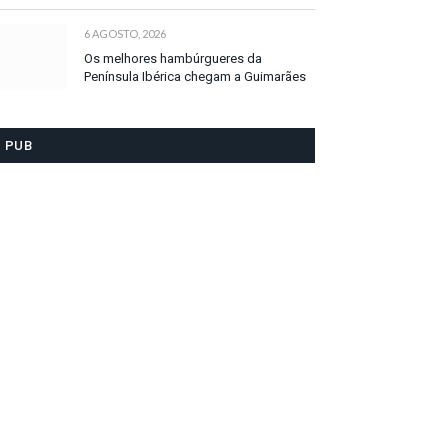
6 AGOSTO, 2026
Os melhores hambúrgueres da
Península Ibérica chegam a Guimarães
PUB