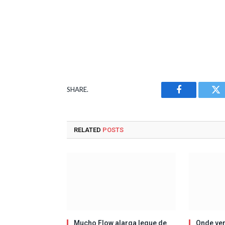
SHARE.
Facebook
Tw
RELATED
POSTS
Mucho Flow alarga leque de
Onde ver