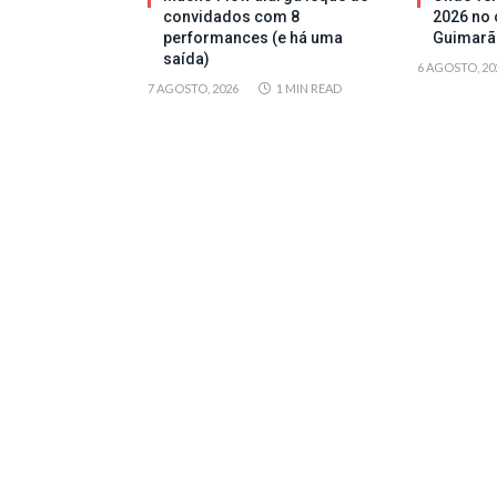
convidados com 8
2026 no 
performances (e há uma
Guimarã
saída)
6 AGOSTO, 20
7 AGOSTO, 2026
1 MIN READ