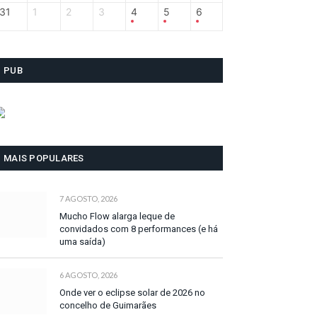
31
1
2
3
4
5
6
PUB
MAIS POPULARES
7 AGOSTO, 2026
Mucho Flow alarga leque de
convidados com 8 performances (e há
uma saída)
6 AGOSTO, 2026
Onde ver o eclipse solar de 2026 no
concelho de Guimarães