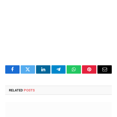
Facebook
Twitter
LinkedIn
Telegram
WhatsApp
Pinterest
Email
RELATED
POSTS