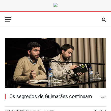
Os segredos de Guimarães continuam
0
BY
FPGUIMARÃES
ON
21 JANEIRO, 2016
HISTÓRIA