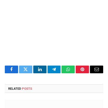
Facebook
Twitter
LinkedIn
Telegram
WhatsApp
Pinterest
Email
RELATED
POSTS