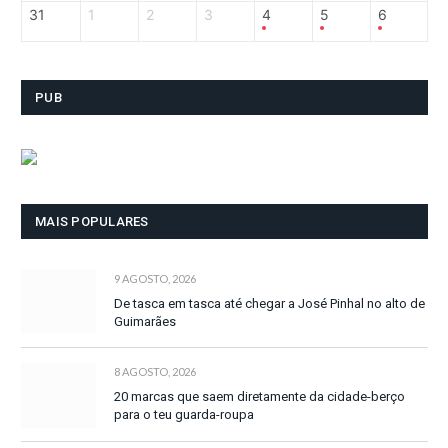
31
1
2
3
4
5
6
PUB
MAIS POPULARES
9 AGOSTO, 2026
De tasca em tasca até chegar a José Pinhal no alto de
Guimarães
8 AGOSTO, 2026
20 marcas que saem diretamente da cidade-berço
para o teu guarda-roupa