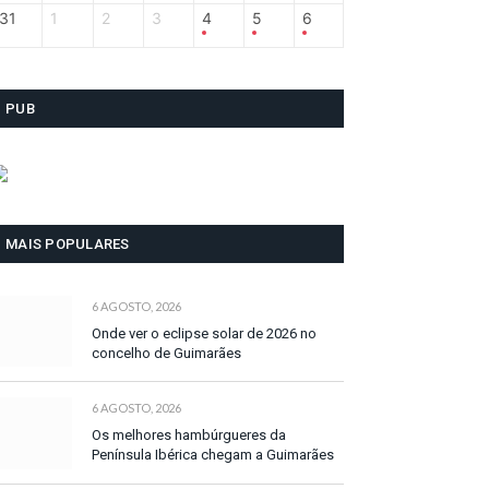
31
1
2
3
4
5
6
PUB
MAIS POPULARES
6 AGOSTO, 2026
Onde ver o eclipse solar de 2026 no
concelho de Guimarães
6 AGOSTO, 2026
Os melhores hambúrgueres da
Península Ibérica chegam a Guimarães