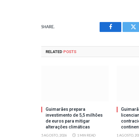
SHARE.
Facebook
Tw
RELATED
POSTS
Guimarães prepara
Guimarã
investimento de 5,5 milhões
licencia
de euros para mitigar
contraci
alterações climáticas
continen
5 AGOSTO, 2026
1 MIN READ
1 AGOSTO, 20