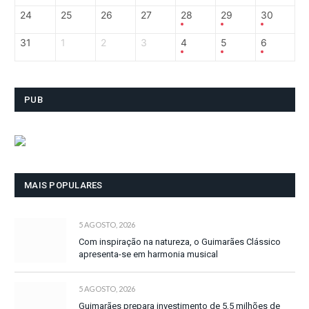
24
25
26
27
28
29
30
31
1
2
3
4
5
6
PUB
MAIS POPULARES
5 AGOSTO, 2026
Com inspiração na natureza, o Guimarães Clássico
apresenta-se em harmonia musical
5 AGOSTO, 2026
Guimarães prepara investimento de 5,5 milhões de