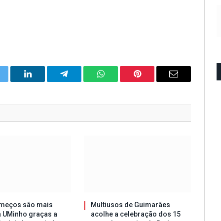
itter
LinkedIn
Telegram
WhatsApp
Pinterest
Email
meços são mais
Multiusos de Guimarães
a UMinho graças a
acolhe a celebração dos 15