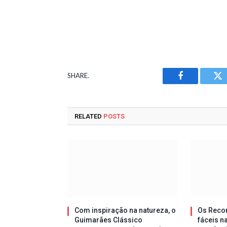
SHARE.
Facebook
Tw
RELATED
POSTS
Com inspiração na natureza, o
Os Reco
Guimarães Clássico
fáceis n