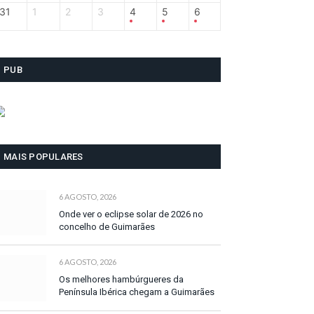
31
1
2
3
4
5
6
PUB
MAIS POPULARES
6 AGOSTO, 2026
Onde ver o eclipse solar de 2026 no
concelho de Guimarães
6 AGOSTO, 2026
Os melhores hambúrgueres da
Península Ibérica chegam a Guimarães