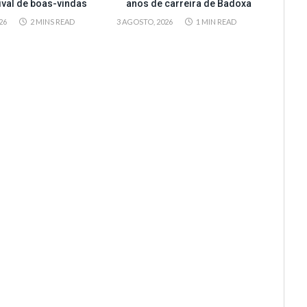
tival de boas-vindas
anos de carreira de Badoxa
26
2 MINS READ
3 AGOSTO, 2026
1 MIN READ