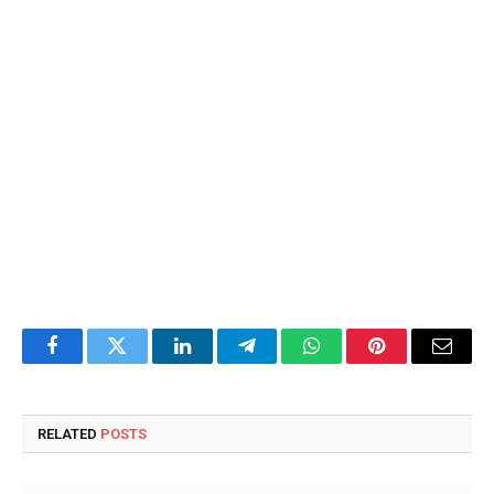
Facebook
Twitter
LinkedIn
Telegram
WhatsApp
Pinterest
Email
RELATED
POSTS