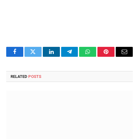
Facebook
Twitter
LinkedIn
Telegram
WhatsApp
Pinterest
Email
RELATED
POSTS