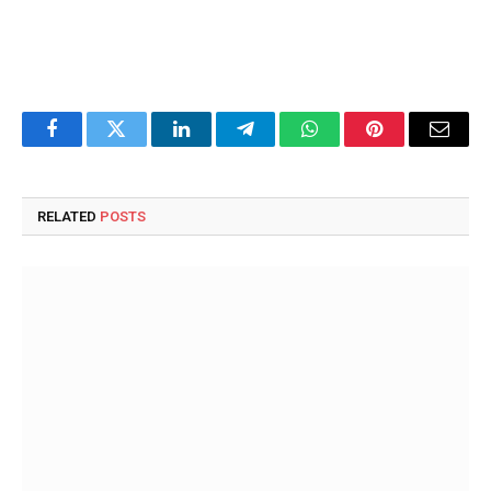
Facebook
Twitter
LinkedIn
Telegram
WhatsApp
Pinterest
Email
RELATED
POSTS