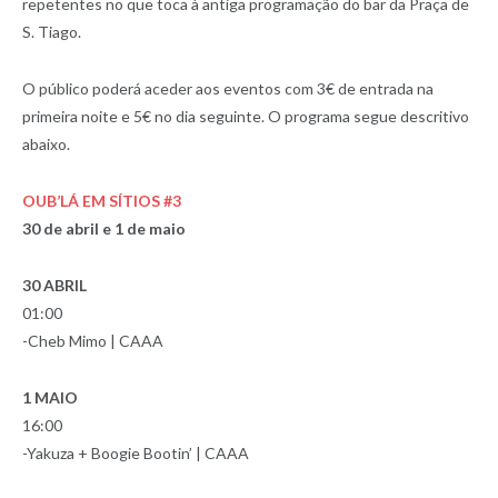
repetentes no que toca à antiga programação do bar da Praça de
S. Tiago.
O público poderá aceder aos eventos com 3€ de entrada na
primeira noite e 5€ no dia seguinte. O programa segue descritivo
abaixo.
OUB’LÁ EM SÍTIOS #3
30 de abril e 1 de maio
30 ABRIL
01:00
-Cheb Mimo | CAAA
1 MAIO
16:00
-Yakuza + Boogie Bootin’ | CAAA