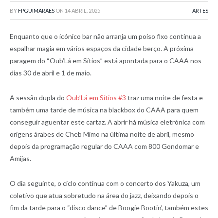
BY
FPGUIMARÃES
ON
14 ABRIL, 2025
ARTES
Enquanto que o icónico bar não arranja um poiso fixo continua a
espalhar magia em vários espaços da cidade berço. A próxima
paragem do “Oub’Lá em Sítios” está apontada para o CAAA nos
dias 30 de abril e 1 de maio.
A sessão dupla do
Oub’Lá em Sítios #3
traz uma noite de festa e
também uma tarde de música na blackbox do CAAA para quem
conseguir aguentar este cartaz. A abrir há música eletrónica com
origens árabes de Cheb Mimo na última noite de abril, mesmo
depois da programação regular do CAAA com 800 Gondomar e
Amijas.
O dia seguinte, o ciclo continua com o concerto dos Yakuza, um
coletivo que atua sobretudo na área do jazz, deixando depois o
fim da tarde para o “disco dance” de Boogie Bootin’, também estes