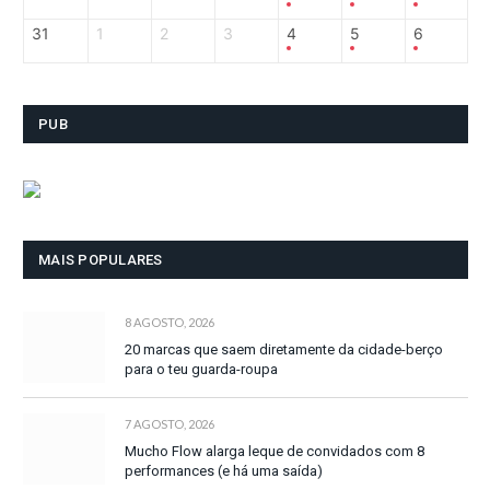
31
1
2
3
4
5
6
PUB
MAIS POPULARES
8 AGOSTO, 2026
20 marcas que saem diretamente da cidade-berço
para o teu guarda-roupa
7 AGOSTO, 2026
Mucho Flow alarga leque de convidados com 8
performances (e há uma saída)