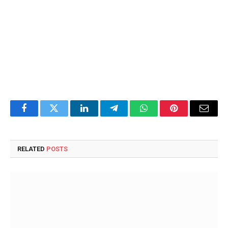
Facebook
Twitter
LinkedIn
Telegram
WhatsApp
Pinterest
Email
RELATED
POSTS