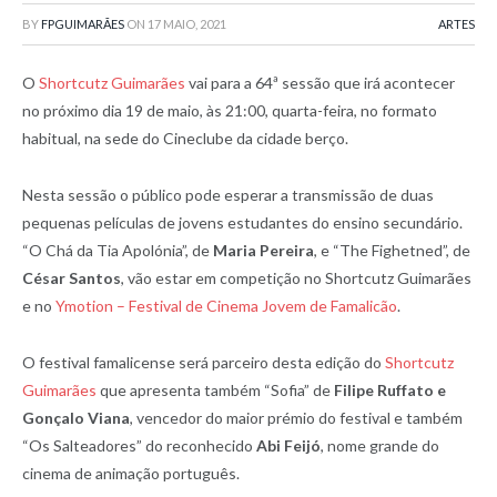
BY
FPGUIMARÃES
ON
17 MAIO, 2021
ARTES
O
Shortcutz Guimarães
vai para a 64ª sessão que irá acontecer
no próximo dia 19 de maio, às 21:00, quarta-feira, no formato
habitual, na sede do Cineclube da cidade berço.
Nesta sessão o público pode esperar a transmissão de duas
pequenas películas de jovens estudantes do ensino secundário.
“O Chá da Tia Apolónia”, de
Maria Pereira
, e “The Fighetned”, de
César Santos
, vão estar em competição no Shortcutz Guimarães
e no
Ymotion – Festival de Cinema Jovem de Famalicão
.
O festival famalicense será parceiro desta edição do
Shortcutz
Guimarães
que apresenta também “Sofia” de
Filipe Ruffato e
Gonçalo Viana
, vencedor do maior prémio do festival e também
“Os Salteadores” do reconhecido
Abi Feijó
, nome grande do
cinema de animação português.