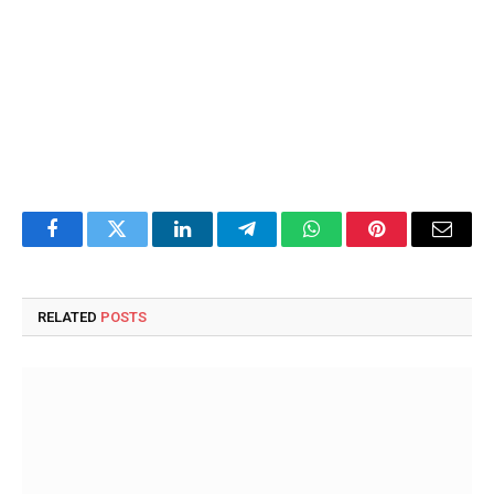
Facebook
Twitter
LinkedIn
Telegram
WhatsApp
Pinterest
Email
RELATED
POSTS