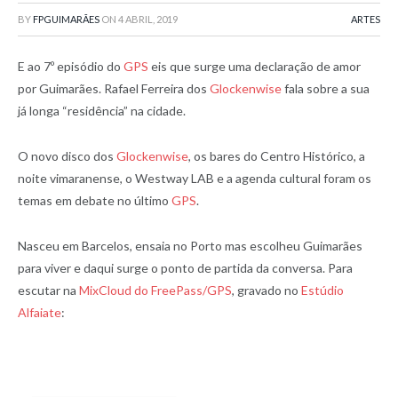
BY
FPGUIMARÃES
ON
4 ABRIL, 2019
ARTES
E ao 7º episódio do
GPS
eis que surge uma declaração de amor
por Guimarães. Rafael Ferreira dos
Glockenwise
fala sobre a sua
já longa “residência” na cidade.
O novo disco dos
Glockenwise
, os bares do Centro Histórico, a
noite vimaranense, o Westway LAB e a agenda cultural foram os
temas em debate no último
GPS
.
Nasceu em Barcelos, ensaia no Porto mas escolheu Guimarães
para viver e daqui surge o ponto de partida da conversa. Para
escutar na
MixCloud do FreePass/GPS
, gravado no
Estúdio
Alfaiate
: