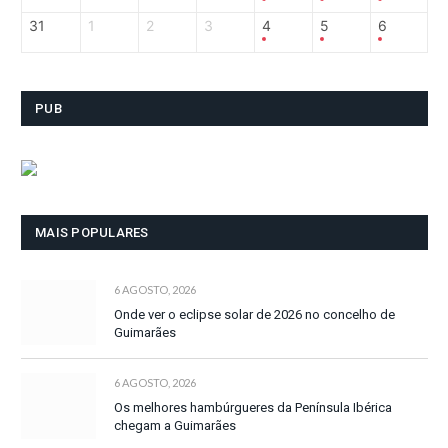
31
1
2
3
4
5
6
PUB
MAIS POPULARES
6 AGOSTO, 2026
Onde ver o eclipse solar de 2026 no concelho de
Guimarães
6 AGOSTO, 2026
Os melhores hambúrgueres da Península Ibérica
chegam a Guimarães