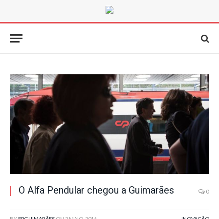
O Alfa Pendular chegou a Guimarães
0
BY
FPGUIMARÃES
ON
2 MAIO, 2016
INOVAÇÃO