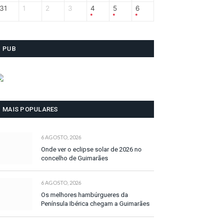
31
1
2
3
4
5
6
PUB
MAIS POPULARES
6 AGOSTO, 2026
Onde ver o eclipse solar de 2026 no
concelho de Guimarães
6 AGOSTO, 2026
Os melhores hambúrgueres da
Península Ibérica chegam a Guimarães