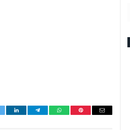
itter
LinkedIn
Telegram
WhatsApp
Pinterest
Email