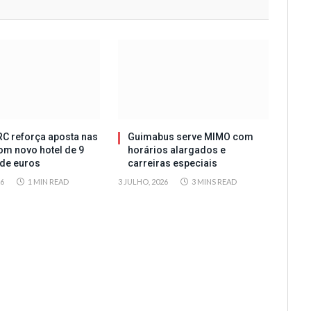
C reforça aposta nas
Guimabus serve MIMO com
om novo hotel de 9
horários alargados e
de euros
carreiras especiais
26
1 MIN READ
3 JULHO, 2026
3 MINS READ