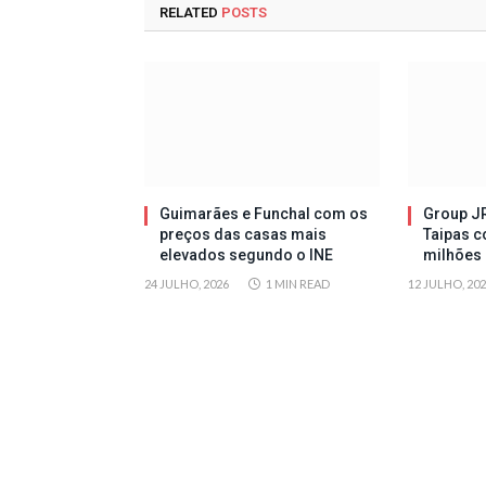
RELATED
POSTS
Guimarães e Funchal com os
Group JR
preços das casas mais
Taipas c
elevados segundo o INE
milhões 
24 JULHO, 2026
1 MIN READ
12 JULHO, 20