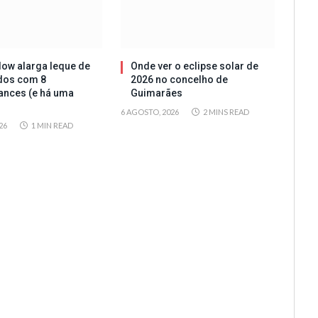
ow alarga leque de
Onde ver o eclipse solar de
dos com 8
2026 no concelho de
ances (e há uma
Guimarães
6 AGOSTO, 2026
2 MINS READ
26
1 MIN READ