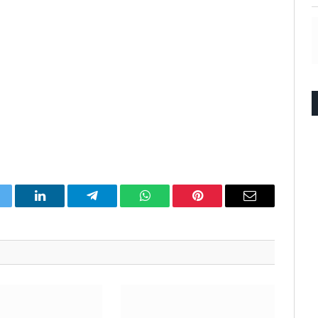
itter
LinkedIn
Telegram
WhatsApp
Pinterest
Email