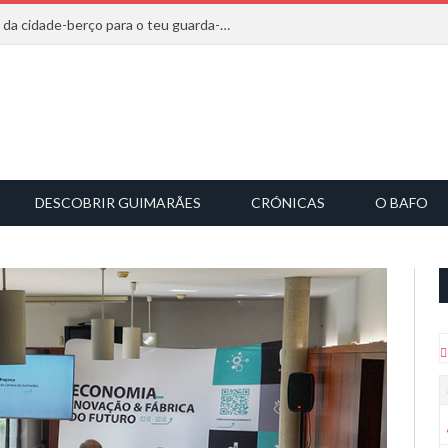
20 marcas que saem diretamente da cidade-berço para o teu guarda-roupa
DESCOBRIR GUIMARÃES
CRÓNICAS
O BAFO