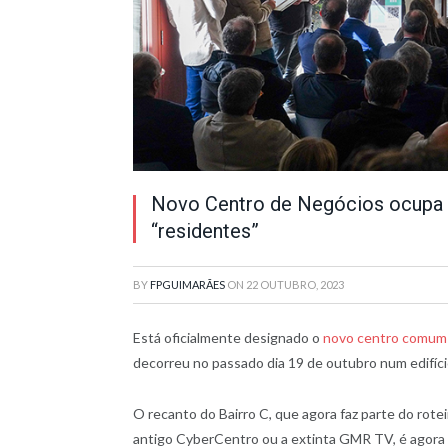
Novo Centro de Negócios ocupa a
“residentes”
BY
FPGUIMARÃES
ON
22 OUTUBRO, 2023
Está oficialmente designado o
novo centro comum 
decorreu no passado dia 19 de outubro num edifício
O recanto do Bairro C, que agora faz parte do rot
antigo CyberCentro ou a extinta GMR TV, é agora