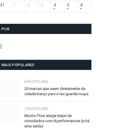
31
1
2
3
4
5
6
PUB
MAIS POPULARES
8 AGOSTO, 2026
20 marcas que saem diretamente da
cidade-berço para o teu guarda-roupa
7 AGOSTO, 2026
Mucho Flow alarga leque de
convidados com 8 performances (e há
uma saída)