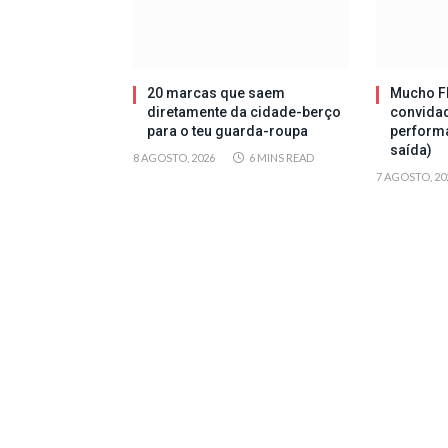
20 marcas que saem
Mucho Fl
diretamente da cidade-berço
convida
para o teu guarda-roupa
perform
saída)
8 AGOSTO, 2026
6 MINS READ
7 AGOSTO, 20