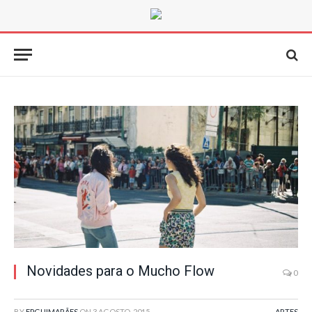
Novidades para o Mucho Flow
0
BY
FPGUIMARÃES
ON
3 AGOSTO, 2015
ARTES