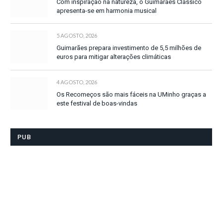
Com inspiração na natureza, o Guimarães Clássico
apresenta-se em harmonia musical
5 AGOSTO, 2026
Guimarães prepara investimento de 5,5 milhões de
euros para mitigar alterações climáticas
4 AGOSTO, 2026
Os Recomeços são mais fáceis na UMinho graças a
este festival de boas-vindas
PUB