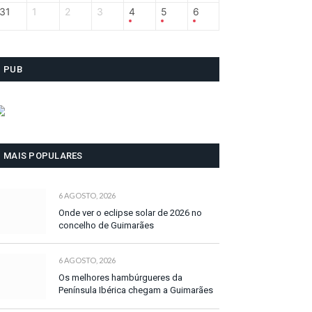
31
1
2
3
4
5
6
PUB
MAIS POPULARES
6 AGOSTO, 2026
Onde ver o eclipse solar de 2026 no
concelho de Guimarães
6 AGOSTO, 2026
Os melhores hambúrgueres da
Península Ibérica chegam a Guimarães