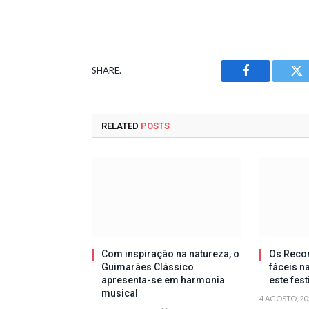
SHARE.
Facebook
Tw
RELATED
POSTS
Com inspiração na natureza, o
Os Reco
Guimarães Clássico
fáceis n
apresenta-se em harmonia
este fes
musical
4 AGOSTO, 20