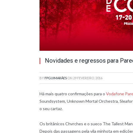
Novidades e regressos para Pare
BY
FPGUIMARÃES
ON
29 FEVEREIRO, 2016
Há mais quatro confirmações para o
Vodafone Par
Soundsystem, Unknown Mortal Orchestra, Sleafor
o seu cartaz.
Os britânicos Chvrches e o sueco The Tallest Man 
Depois das passagens pela vila minhota em ediçõe