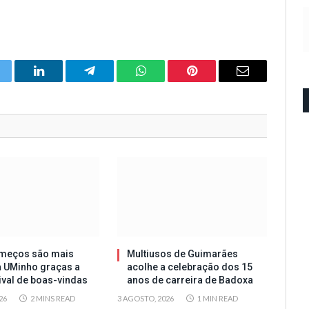
itter
LinkedIn
Telegram
WhatsApp
Pinterest
Email
meços são mais
Multiusos de Guimarães
a UMinho graças a
acolhe a celebração dos 15
tival de boas-vindas
anos de carreira de Badoxa
26
2 MINS READ
3 AGOSTO, 2026
1 MIN READ