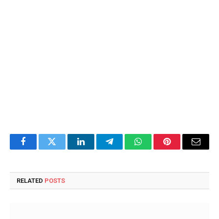
Facebook
Twitter
LinkedIn
Telegram
WhatsApp
Pinterest
Email
RELATED
POSTS