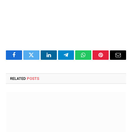
Facebook
Twitter
LinkedIn
Telegram
WhatsApp
Pinterest
Email
RELATED
POSTS