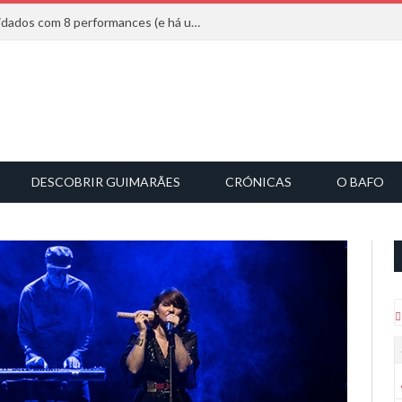
Mucho Flow alarga leque de convidados com 8 performances (e há uma saída)
DESCOBRIR GUIMARÃES
CRÓNICAS
O BAFO