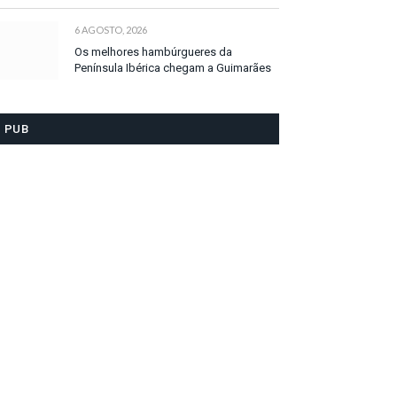
6 AGOSTO, 2026
Os melhores hambúrgueres da
Península Ibérica chegam a Guimarães
PUB