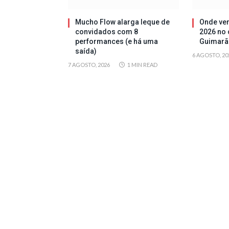
Mucho Flow alarga leque de
Onde ver
convidados com 8
2026 no 
performances (e há uma
Guimarã
saída)
6 AGOSTO, 20
7 AGOSTO, 2026
1 MIN READ