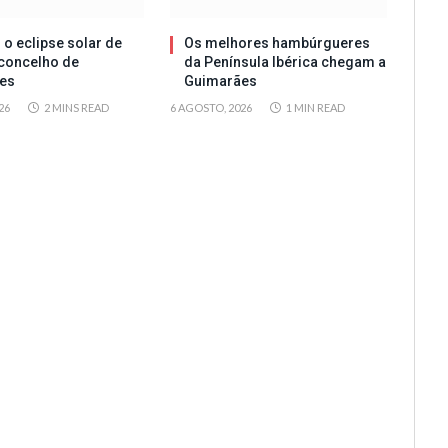
 o eclipse solar de
Os melhores hambúrgueres
concelho de
da Península Ibérica chegam a
es
Guimarães
26
2 MINS READ
6 AGOSTO, 2026
1 MIN READ