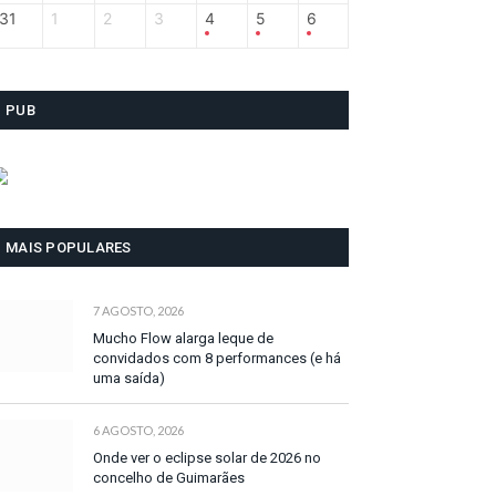
31
1
2
3
4
5
6
PUB
MAIS POPULARES
7 AGOSTO, 2026
Mucho Flow alarga leque de
convidados com 8 performances (e há
uma saída)
6 AGOSTO, 2026
Onde ver o eclipse solar de 2026 no
concelho de Guimarães